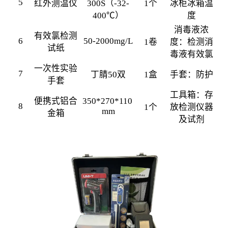
5
红外测温仪
300S（-32-
1个
冰柜冰箱温
400℃）
度
消毒液浓
有效氯检测
6
50-2000mg/L
1卷
度：检测消
试纸
毒液有效氯
一次性实验
7
丁腈50双
1盒
手套：防护
手套
工具箱：存
便携式铝合
350*270*110 
8
1个
放检测仪器
mm
金箱
及试剂