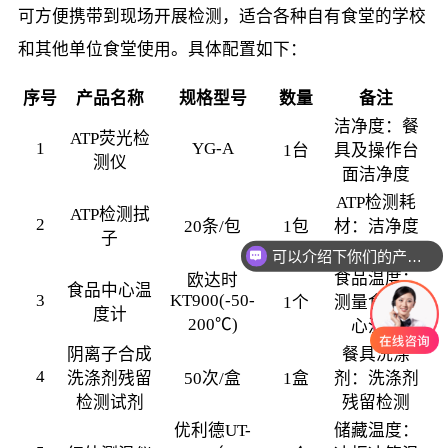
可方便携带到现场开展检测，适合各种自有食堂的学校
和其他单位食堂使用。具体配置如下：
序号
产品名称
规格型号
数量
备注
洁净度：餐
ATP荧光检
1
YG-A
1台
具及操作台
测仪
面洁净度
ATP检测耗
ATP检测拭
2
20条/包
1包
材：洁净度
子
度检测耗材
可以介绍下你们的产品么
食品温度：
欧达时
食品中心温
3
KT900(-50-
1个
测量食品中
度计
200℃)
心温度
阴离子合成
餐具洗涤
4
洗涤剂残留
50次/盒
1盒
剂：洗涤剂
检测试剂
残留检测
优利德UT-
储藏温度：