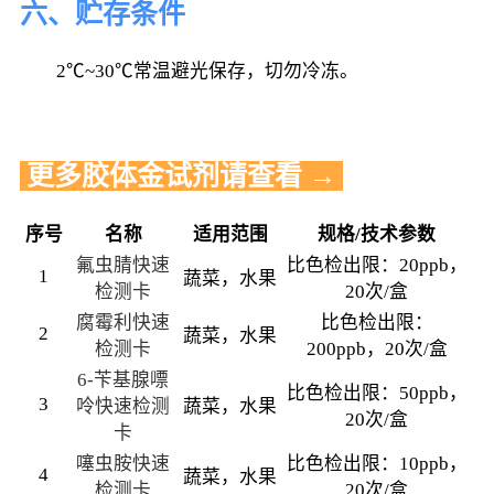
六、贮存条件
2℃~30℃常温避光保存，切勿冷冻。
 更多胶体金试剂请查看 
→
序号
名称
适用范围
规格/技术参数
氟虫腈快速
比色检出限：20ppb，
1
蔬菜，水果
检测卡
20次/盒
腐霉利快速
比色检出限：
2
蔬菜，水果
检测卡
200ppb，20次/盒
6-苄基腺嘌
比色检出限：50ppb，
3
呤快速检测
蔬菜，水果
20次/盒
卡
噻虫胺快速
比色检出限：10ppb，
4
蔬菜，水果
检测卡
20次/盒